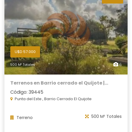
U$D 57.000
500 M² Totales
6
Terrenos en Barrio cerrado el Quijote |...
Código: 39445
Punta del Este , Barrio Cerrado El Quijote
500 M² Totales
Terreno