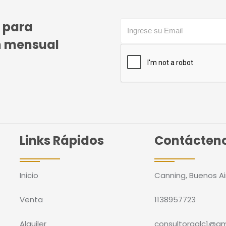
o para
ín mensual
Links Rápidos
Contácten
Inicio
Canning, Buenos Ai
Venta
1138957723
Alquiler
consultoraalc1@gm