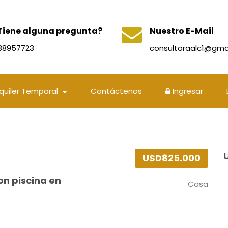
Tiene alguna pregunta?
Nuestro E-Mail
138957723
consultoraalc1@gma
lquiler Temporal
Contáctenos
Ingresar
U$D825.000
on piscina en
Casa