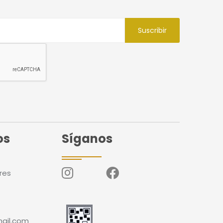
Suscribir
os
Síganos
res
ail.com